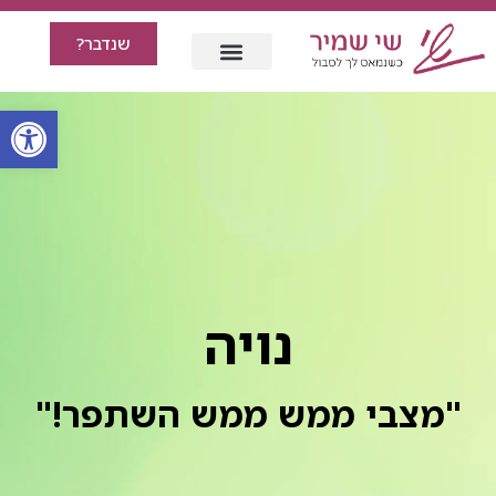
שנדבר?
פתח סרגל
נויה
"מצבי ממש ממש השתפר!"